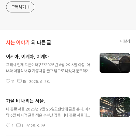
구독하기
더보기
사는 이야기
의 다른 글
이케아, 이케아, 이케아
글 내용
그래서 언제 오픈이라구??2025년 6월 2이6일 아침, 아
내와 아침식사 후 자동차를 끌고 밖으로 나왔다.분주하게
운전해서 간 곳은 다름 아닌 IKEA. 오픈런을 할 줄이야...우
11
15
2025. 6. 28.
리가 곧장 출발해 오시리아에 있는 이케아에 도착하니 시
간은 10시 15분쯤이다.이미 주차장 여러 곳에 띄엄띄엄 떨
어져 주차하는 차 사이에서 입구와 가까운 곳으로 주차를
가을 비 내리는 서울.
했다.시동을 끄고, 살펴보니 다들 입장을 못해 입구에서 서
글 내용
성이거나 같이 온 무리끼리 대기하고 있는 풍경이다. 설
나 홀로 서울.2025년 9월 25일오랜만에 글을 쓴다. 마지
마?? 아내가 오픈 시간을 폰으로 찾아본다.매장 오픈은 11
막 6월 마지막 글을 적은 후부산 집을 떠나 홀로 서울에서
시였다. 10시 30분에 레스토랑이 오픈을 한다.사람들은
일을 시작했다.적확히는 7월 28일부터다. 뜻하지 않는 선
식사 후 입장을 하기 위해 30분까지 기다리고 있던 것이었
2
1
2025. 9. 25.
택이다. 최근에 부산은경기침체가 몸소 느껴질 정도로 이
다.6월 30일까지 식사값은 반값!다른 무리들과 같이 아내
직과 구직자리가 좁다.나와의 의지와 상관없는 사회적 은