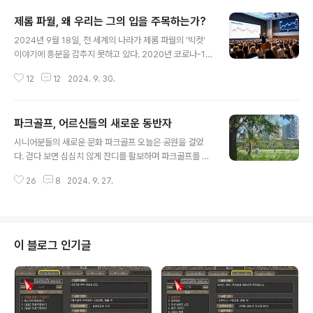
와 10시 30분에 에..
퇴를 체감한 시기이기도 하다.서울이 처음은 아니다. 젊은
제롬 파월, 왜 우리는 그의 입을 주목하는가?
시절,그때의 내가 느낀 서울은 냉정한 도시였다. 비교와 대
글 내용
조를 오가며 스스로를옥죄고 옭매았던...슬픈 나의 젊음의
2024년 9월 18일, 전 세계의 나라가 제롬 파월의 '빅컷'
한 조각 또는 한 부분이다.매일 열심히. 젊은 시절아내와 첫
이야기에 흥분을 감추지 못하고 있다. 2020년 코로나-19
아이를 부산에 두고 올라왔을 땐사뭇 다른 사회 분위기에
로 인해 미국연방국가제도(FED)의 금리 인하는 시장의 달
적응하기 위해 긴장을 놓지 않아서인지.외로움과 그리움이
12
12
2024. 9. 30.
러의 양적 완화로 달러의 가치를 감소시켰다. 2020년의
일을 하는데 많은 영향을 주지 않았다. 생각해 보면 살아남
미국 달러 (USD)는 2020년 12월 4일 금요일 1.083.87
기 위해 아등바등 이였던 것..
원을 하락 및 기록하면서 우리나라는 개인 투자자들이 집
파크골프, 어르신들의 새로운 동반자
단적으로 주식 시장에 진입하면서 만들어진 동학개미현상
글 내용
을 만들어 냈기도 했다. 그 이후 미국연방준비제도는 202
시니어분들의 새로운 문화 파크골프 오늘은 공원을 걸었
3년까지 금리 인상을 통해 인플레이션을 조절하기 위한 노
다. 걷다 보면 심심치 않게 잔디를 활보하며 파크골프를 즐
력을 했으며, 이런 미국의 금리 인상은 전 세계의 자본의 흐
기는 시니어분들을 볼 수가 있다. 이런저런 이야기도 나누
름과 달러 강세 그리고 글로벌 경제 성장은 둔화등 미국뿐
26
8
2024. 9. 27.
고 햇살도 맞으며 경기를 즐기시는 모습을 먼발치에서 보
만 아니라 전 세계를 신음하게 하고 있다. 금리인하로 인해
면 예전에는 볼 수 없었던 시니어분들의 새로운 문화와 변
풀려버린 달러..
화를 몸소 느끼곤 한다.파크골프의 역사와 정보 한국의 시
니어 문화에서 대유행하고 있는 파크골프는 어원에서 의미
를 찾아보자면 공원(Park) + 골프(Golf) = Park Golf
이 블로그 인기글
(파크골프)로 만들어졌으며, 뜻에서 알 수 있듯이 공원에서
즐길 수 있는 간단한 형태의 골프를 말한다. 파크골프는 19
83년 일본 홋카이도 동부 마쿠베츠에서 탄생했으며, 최초
의 파크골프장은 마쿠베츠강가에 위치한 진달래 코스이다.
1986년마쿠베츠에서 파크골..