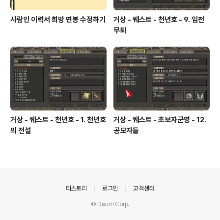
사람인 이력서 희망 연봉 수정하기
거상 - 퀘스트 - 천년호 - 9. 임전
무퇴
거상 - 퀘스트 - 천년호 - 1. 천년호
거상 - 퀘스트 - 초보자군영 - 12.
의 전설
공모자들
의안내
티스토리
로그인
고객센터
© Daum Corp.