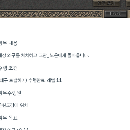
임무 내용
대장 왜구를 처치하고 교관_노은에게 돌아옵니다.
수행 조건
(왜구 토벌하기) 수행완료, 레벨 11
임무수행원
훈련도감에 위치
임무 목표