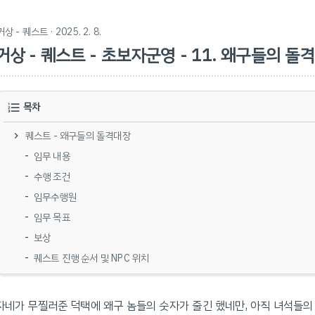
거상 - 퀘스트
· 2025. 2. 8.
거상 - 퀘스트 - 초보자군영 - 11. 왜구들의 돌
목차
퀘스트 - 왜구들의 돌격대장
임무 내용
수행 조건
임무수행원
임무 목표
보상
퀘스트 진행 순서 및 NPC 위치
자네가 무찔러준 덕택에 왜구 놈들의 숫자가 줄긴 했네만, 아직 녀석들의 