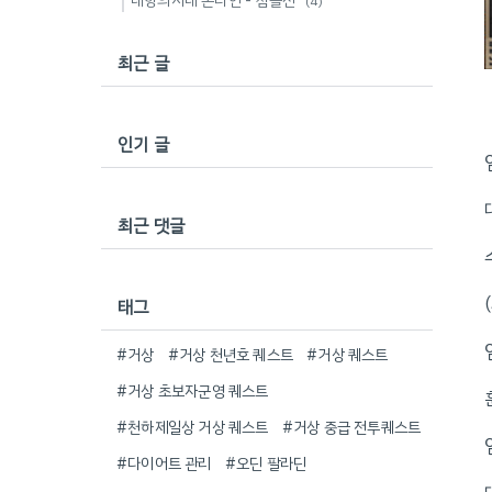
대항의시대 온라인 - 침몰선
(4)
최근 글
인기 글
최근 댓글
태그
#거상
#거상 천년호 퀘스트
#거상 퀘스트
#거상 초보자군영 퀘스트
#천하제일상 거상 퀘스트
#거상 중급 전투퀘스트
#다이어트 관리
#오딘 팔라딘