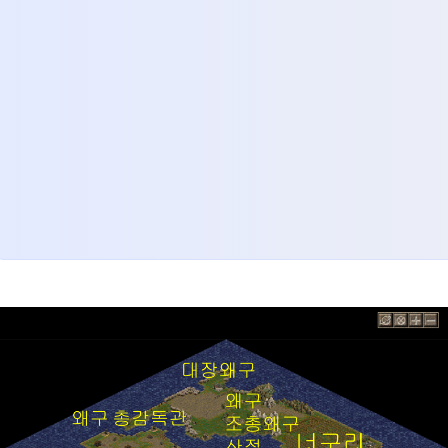
퀘스트 왜구들의 돌격대장