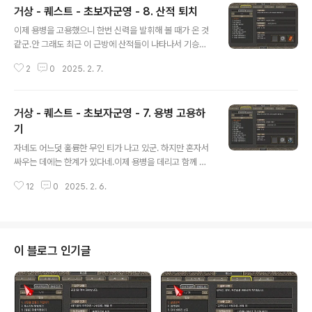
거상 - 퀘스트 - 초보자군영 - 8. 산적 퇴치
글 내용
이제 용병을 고용했으니 한번 신력을 발휘해 볼 때가 온 것
같군.안 그래도 최근 이 근방에 산적들이 나타나서 기승을
부리던 참이었는데, 이참에 자네가 가서 해결해 보는 게 어
2
0
2025. 2. 7.
떻겠나?산적은 여기서 북쪽으로 그리 멀지 않은 곳에 있네.
그들을 20명쯤 쓰러트리고, 내게 다시 돌아오게.퀘스트 -
산적 퇴치임무내용산적을 20명 퇴치한 뒤 교과_한일에게
거상 - 퀘스트 - 초보자군영 - 7. 용병 고용하
돌아옵니다.수행 조건(용병 고용하기) 수행완료, 레벨 8임
무수행원훈련도감에 위치임무 목표산적 : 0 / 20보상 경험
기
글 내용
치 800,000신용도 100상단 기여도 10퀘스트 진행 순서
자네도 어느덧 훌륭한 무인 티가 나고 있군. 하지만 혼자서
및 NPC 위치1. 맵 2시로 이동 (아래 퀘스트 몹 위치 확인)
싸우는 데에는 한계가 있다네.이제 용병을 데리고 함께 싸
2. 산적 처치3. 화면 우측 아래 초보자군영 버튼을 눌러서
우는 법을 배워야겠어.거상에서는 자네 외에도 최대 11명
귀환4. 교관_한일에게 퀘스트 보고 퀘스트 산적 퇴치오오,
12
0
2025. 2. 6.
까지의 용병을 고용하여 전장에 참여할 수 있지. 이 11명의
용병..
용병은 자네와 마찬가지로 경험치를 얻고 레벨업을 하는
존재라네.또한 용병은 자네가 소속된 국적에 따라 고용할
수 있는 종류가 달라지네, 가령 조선 사람은 조선 용병만 일
본 사람은 일본 용병만 고용할 수 있다네. 다만 거래를 통해
이 블로그 인기글
다른 국적의 용병도 보유할 수 있으니 참고하게나. 자 그러
면 자네 국적의 훈련소에 들어가서 마을에 드는 용병을 3
명 이상 고용해 보게나.아래쪽에 있는 [이동 NPC]에게서
자네가 속한 국적으로 통하는 지름길을 이용할 수 있을 걸